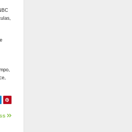
 NBC
ulas,
se
empo,
ce,
ess