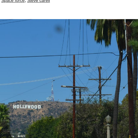
,
,
Space force
Steve carell