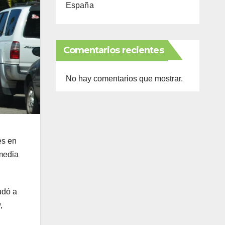
España
Comentarios recientes
No hay comentarios que mostrar.
es en
omedia
udó a
,