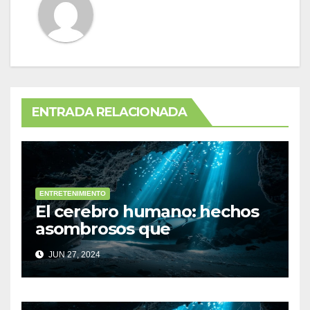
ENTRADA RELACIONADA
ENTRETENIMIENTO
El cerebro humano: hechos
asombrosos que
desconocías
JUN 27, 2024