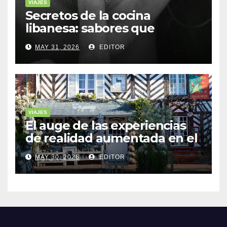
VIAJES
Secretos de la cocina
libanesa: sabores que
cuentan historias
MAY 31, 2026
EDITOR
VIAJES
El auge de las experiencias
de realidad aumentada en el
turismo
MAY 30, 2026
EDITOR