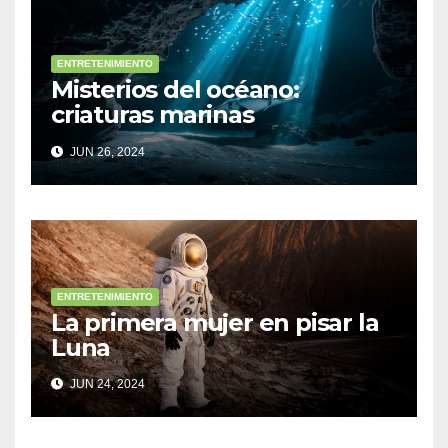
ENTRETENIMIENTO
Misterios del océano:
criaturas marinas
sorprendentes
JUN 26, 2024
ENTRETENIMIENTO
La primera mujer en pisar la
Luna
JUN 24, 2024