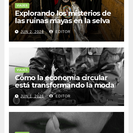
VIAJES
Explorando los misterios de
las ruinas mayas en la selva
de Yucatán
JUN 2, 2026
EDITOR
VIAJES
Cómo la economía circular
está transformando la moda
sostenible
JUN 1, 2026
EDITOR