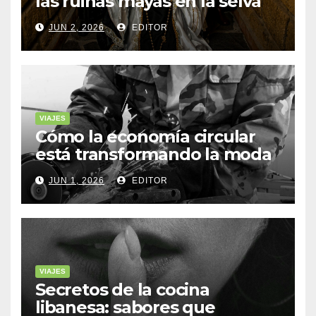
las ruinas mayas en la selva
de Yucatán
JUN 2, 2026
EDITOR
VIAJES
Cómo la economía circular
está transformando la moda
sostenible
JUN 1, 2026
EDITOR
VIAJES
Secretos de la cocina
libanesa: sabores que