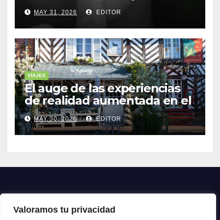
cuentan historias
MAY 31, 2026
EDITOR
VIAJES
El auge de las experiencias
de realidad aumentada en el
turismo
MAY 30, 2026
EDITOR
Valoramos tu privacidad
Crónica24