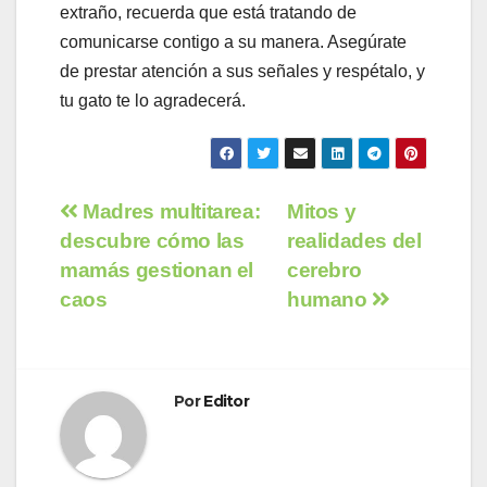
extraño, recuerda que está tratando de
comunicarse contigo a su manera. Asegúrate
de prestar atención a sus señales y respétalo, y
tu gato te lo agradecerá.
Navegación
Madres multitarea:
Mitos y
descubre cómo las
realidades del
de
mamás gestionan el
cerebro
entradas
caos
humano
Por
Editor