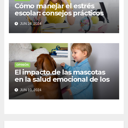
Cómo manejar el estrés
escolar: consejos prácticos
para adolescentes
JUN 28, 2024
OPINIÓN
El impacto de las mascotas
en la salud emocional de los
niños
JUN 10, 2024