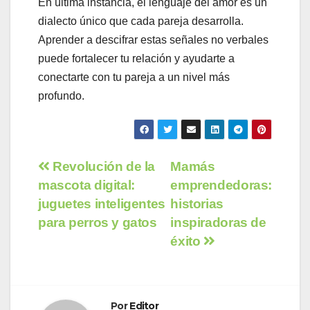
En última instancia, el lenguaje del amor es un
dialecto único que cada pareja desarrolla.
Aprender a descifrar estas señales no verbales
puede fortalecer tu relación y ayudarte a
conectarte con tu pareja a un nivel más
profundo.
Navegación
Revolución de la
Mamás
mascota digital:
emprendedoras:
de
juguetes inteligentes
historias
entradas
para perros y gatos
inspiradoras de
éxito
Por
Editor