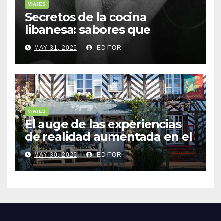
VIAJES
Secretos de la cocina
libanesa: sabores que
cuentan historias
MAY 31, 2026
EDITOR
VIAJES
El auge de las experiencias
de realidad aumentada en el
turismo
MAY 30, 2026
EDITOR