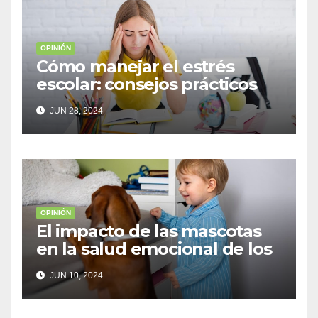
OPINIÓN
Cómo manejar el estrés
escolar: consejos prácticos
para adolescentes
JUN 28, 2024
OPINIÓN
El impacto de las mascotas
en la salud emocional de los
niños
JUN 10, 2024