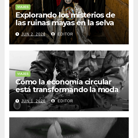
VIAJES
Explorando los misterios de
las ruinas mayas en la selva
de Yucatán
JUN 2, 2026
EDITOR
VIAJES
Cómo la economía circular
está transformando la moda
sostenible
JUN 1, 2026
EDITOR