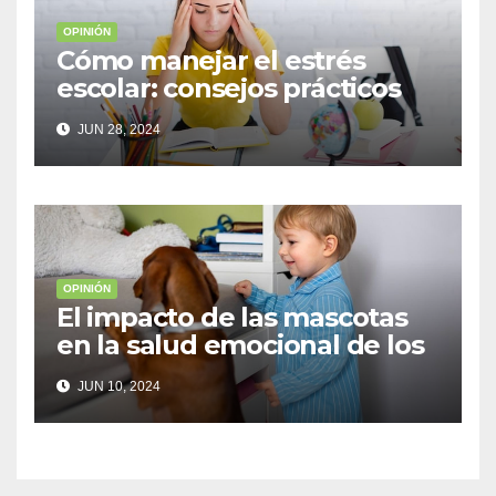
OPINIÓN
Cómo manejar el estrés
escolar: consejos prácticos
para adolescentes
JUN 28, 2024
OPINIÓN
El impacto de las mascotas
en la salud emocional de los
niños
JUN 10, 2024