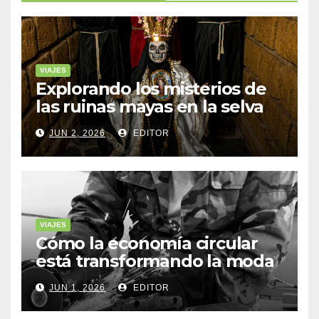
VIAJES
Explorando los misterios de
las ruinas mayas en la selva
de Yucatán
JUN 2, 2026
EDITOR
VIAJES
Cómo la economía circular
está transformando la moda
sostenible
JUN 1, 2026
EDITOR