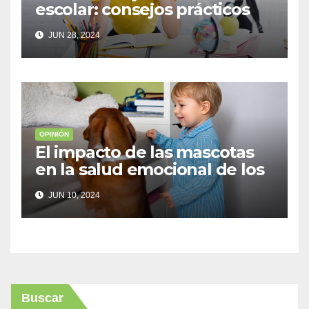
escolar: consejos prácticos
para adolescentes
JUN 28, 2024
OPINIÓN
El impacto de las mascotas
en la salud emocional de los
niños
JUN 10, 2024
Buscar