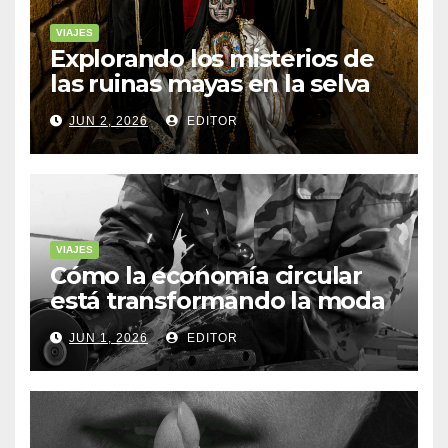
VIAJES
Explorando los misterios de
las ruinas mayas en la selva
de Yucatán
JUN 2, 2026
EDITOR
VIAJES
Cómo la economía circular
está transformando la moda
sostenible
JUN 1, 2026
EDITOR