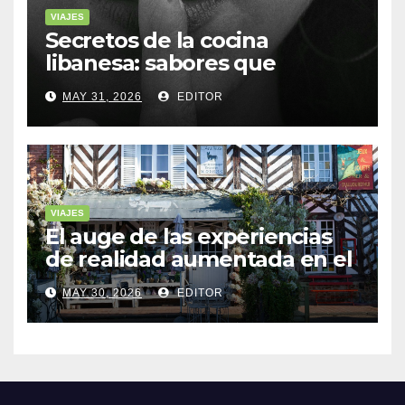
VIAJES
Secretos de la cocina
libanesa: sabores que
cuentan historias
MAY 31, 2026
EDITOR
VIAJES
El auge de las experiencias
de realidad aumentada en el
turismo
MAY 30, 2026
EDITOR