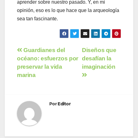
aprender sobre nuestro pasado. Y, en mi
opinión, eso es lo que hace que la arqueología
sea tan fascinante.
Navegación
Guardianes del
Diseños que
océano: esfuerzos por
desafían la
de
preservar la vida
imaginación
entradas
marina
Por
Editor