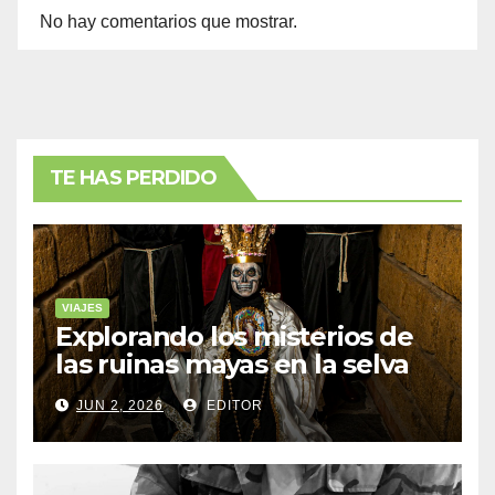
No hay comentarios que mostrar.
TE HAS PERDIDO
VIAJES
Explorando los misterios de
las ruinas mayas en la selva
de Yucatán
JUN 2, 2026
EDITOR