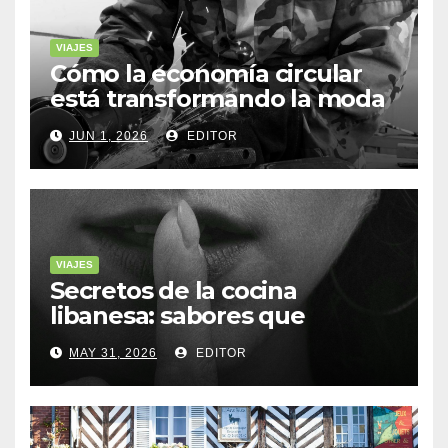
VIAJES
Cómo la economía circular
está transformando la moda
sostenible
JUN 1, 2026
EDITOR
VIAJES
Secretos de la cocina
libanesa: sabores que
cuentan historias
MAY 31, 2026
EDITOR