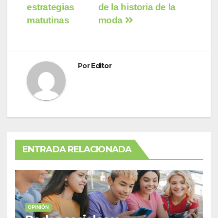
de
estrategias
de la historia de la
entradas
matutinas
moda
Por
Editor
ENTRADA RELACIONADA
OPINIÓN