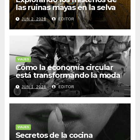
las ruinas mayas en la selva
de Yucatán
JUN 2, 2026
EDITOR
VIAJES
Cómo la economía circular
está transformando la moda
sostenible
JUN 1, 2026
EDITOR
VIAJES
Secretos de la cocina