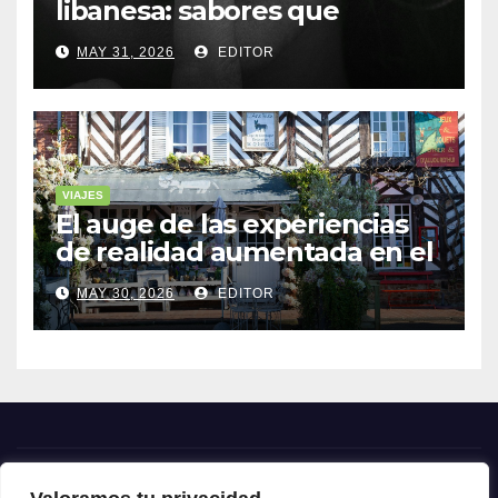
libanesa: sabores que
cuentan historias
MAY 31, 2026
EDITOR
VIAJES
El auge de las experiencias
de realidad aumentada en el
turismo
MAY 30, 2026
EDITOR