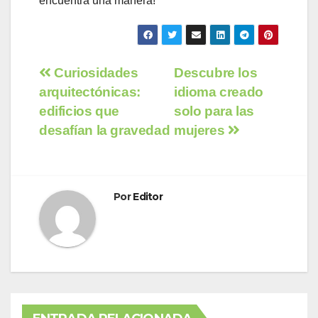
encuentra una manera!
Navegación
Curiosidades
Descubre los
arquitectónicas:
idioma creado
de
edificios que
solo para las
entradas
desafían la gravedad
mujeres
Por
Editor