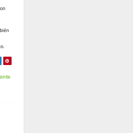
con
mbién
co.
iente