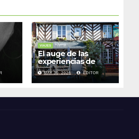
VIAJES
El auge de las
experiencias de
realidad aumentada
R
MAY 30, 2026
EDITOR
as
en el turismo