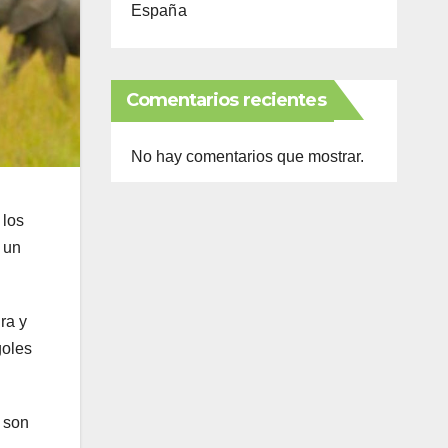
España
Comentarios recientes
No hay comentarios que mostrar.
 los
 un
ra y
goles
s son