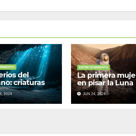
NIMIENTO
ENTRETENIMIENTO
erios del
La primera muje
no: criaturas
en pisar la Luna
nas
6, 2024
JUN 24, 2024
rendentes