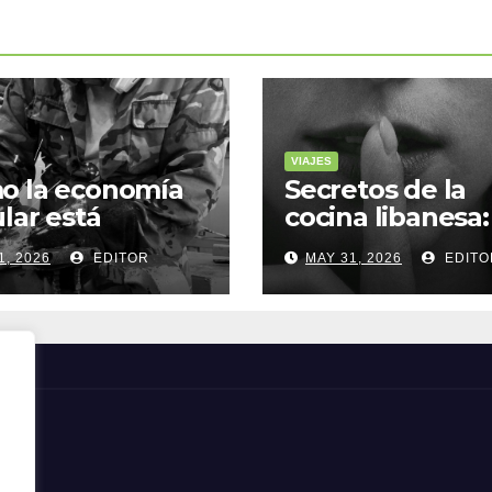
VIAJES
o la economía
Secretos de la
ular está
cocina libanesa:
sformando la
sabores que
1, 2026
EDITOR
MAY 31, 2026
EDITO
a sostenible
cuentan histori