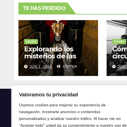
TE HAS PERDIDO
VIAJES
VIAJES
Explorando los
Cóm
misterios de las
circ
ruinas mayas en la
tran
JUN 2, 2026
EDITOR
JUN 
selva de Yucatán
mod
Valoramos tu privacidad
Usamos cookies para mejorar su experiencia de
navegación, mostrarle anuncios o contenidos
Crónica24
personalizados y analizar nuestro tráfico. Al hacer clic en
“Aceptar todo” usted da su consentimiento a nuestro uso de