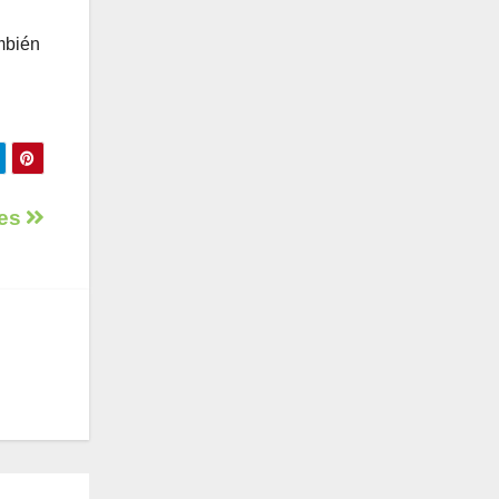
mbién
tes