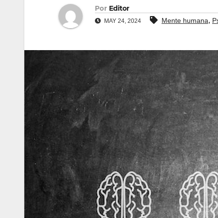
Por
Editor
,
Mente humana
P
MAY 24, 2024