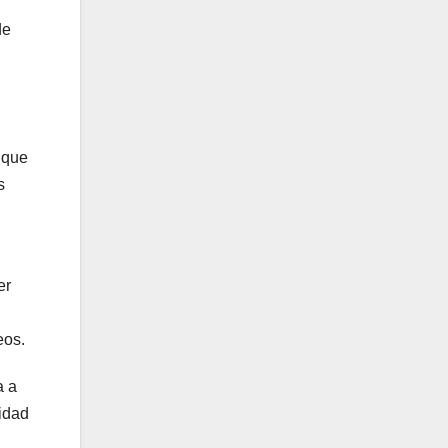
de
 que
s
er
eos.
a a
lidad