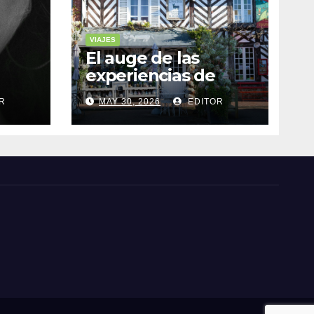
VIAJES
El auge de las
experiencias de
realidad aumentada
R
MAY 30, 2026
EDITOR
as
en el turismo