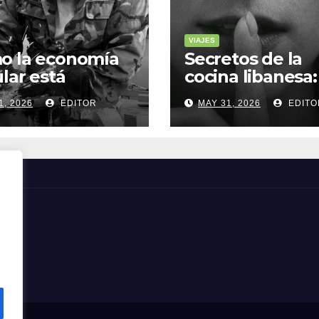
VIAJES
o la economía
Secretos de la
ular está
cocina libanesa:
sformando la
sabores que
1, 2026
EDITOR
MAY 31, 2026
EDITO
a sostenible
cuentan histori