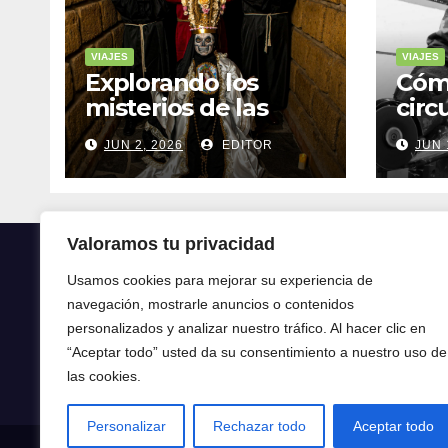
VIAJES
VIAJES
Explorando los
Cóm
misterios de las
circ
ruinas mayas en la
tran
JUN 2, 2026
EDITOR
JUN 
selva de Yucatán
mod
Valoramos tu privacidad
Usamos cookies para mejorar su experiencia de
navegación, mostrarle anuncios o contenidos
Crónica24
personalizados y analizar nuestro tráfico. Al hacer clic en
“Aceptar todo” usted da su consentimiento a nuestro uso de
Crónica 24
las cookies.
Personalizar
Rechazar todo
Aceptar todo