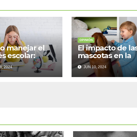
OPINIÓN
 manejar el
El impacto de la
és escolar:
mascotas en la
ejos prácticos
salud emocional
8, 2024
JUN 10, 2024
 adolescentes
los niños