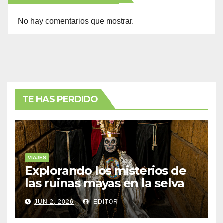
No hay comentarios que mostrar.
TE HAS PERDIDO
VIAJES
Explorando los misterios de
las ruinas mayas en la selva
de Yucatán
JUN 2, 2026
EDITOR