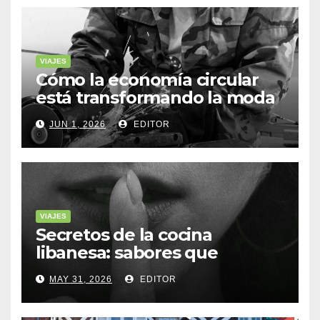
VIAJES
Cómo la economía circular
está transformando la moda
sostenible
JUN 1, 2026
EDITOR
VIAJES
Secretos de la cocina
libanesa: sabores que
cuentan historias
MAY 31, 2026
EDITOR