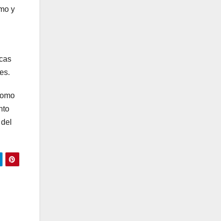
smo y
icas
es.
 como
nto
 del