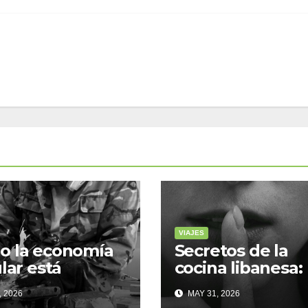
VIAJES
o la economía
Secretos de la
ular está
cocina libanesa:
sformando la
sabores que
, 2026
MAY 31, 2026
 sostenible
cuentan historia