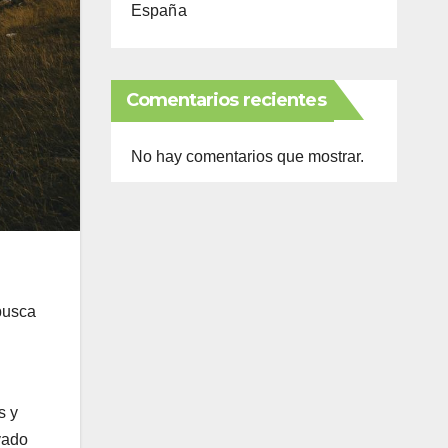
España
Comentarios recientes
No hay comentarios que mostrar.
 busca
s y
vado