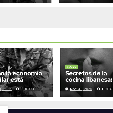
VIAJES
o la economía
Secretos de la
ular está
cocina libanesa:
sformando la
sabores que
1, 2026
EDITOR
MAY 31, 2026
EDITO
a sostenible
cuentan histori