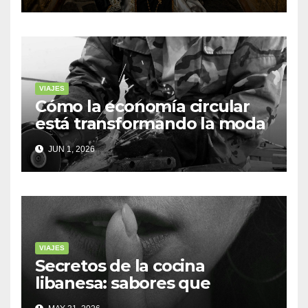
VIAJES
Cómo la economía circular
está transformando la moda
sostenible
JUN 1, 2026
VIAJES
Secretos de la cocina
libanesa: sabores que
cuentan historias