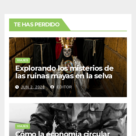
TE HAS PERDIDO
VIAJES
Explorando los misterios de
las ruinas mayas en la selva
de Yucatán
JUN 2, 2026
EDITOR
VIAJES
Cómo la economía circular