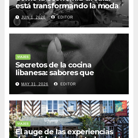
está transformando la moda
sostenible
JUN 1, 2026
EDITOR
VIAJES
Secretos de la cocina
libanesa: sabores que
cuentan historias
MAY 31, 2026
EDITOR
VIAJES
El auge de las experiencias