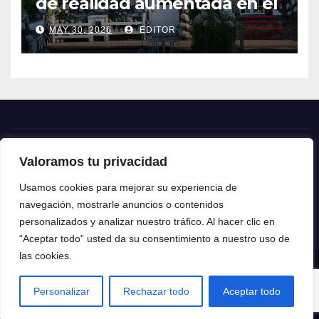
de realidad aumentada en el
turismo
MAY 30, 2026
EDITOR
Valoramos tu privacidad
Crónica24
Usamos cookies para mejorar su experiencia de
navegación, mostrarle anuncios o contenidos
Crónica 24
personalizados y analizar nuestro tráfico. Al hacer clic en
“Aceptar todo” usted da su consentimiento a nuestro uso de
las cookies.
Funciona gracias a WordPress
|
Tema: News Talk de
Themeansar
Personalizar
Rechazar todo
Aceptar todo
Home
Contacto
Política de privacidad