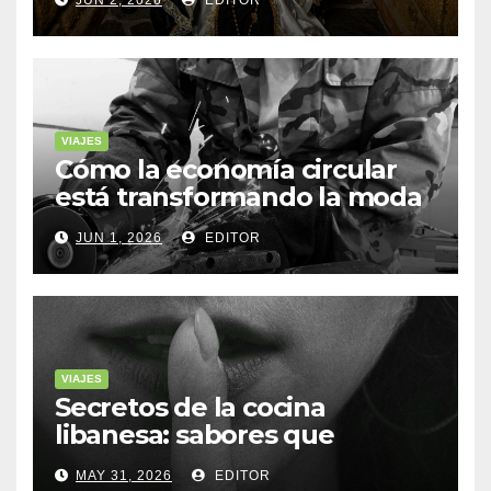
JUN 2, 2026
EDITOR
VIAJES
Cómo la economía circular
está transformando la moda
sostenible
JUN 1, 2026
EDITOR
VIAJES
Secretos de la cocina
libanesa: sabores que
cuentan historias
MAY 31, 2026
EDITOR