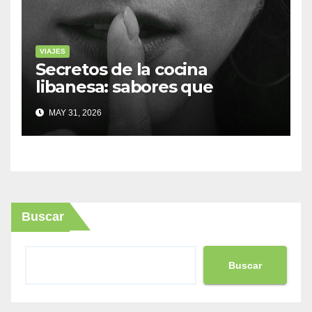
VIAJES
Secretos de la cocina
libanesa: sabores que
cuentan historias
MAY 31, 2026
Buscar
Buscar