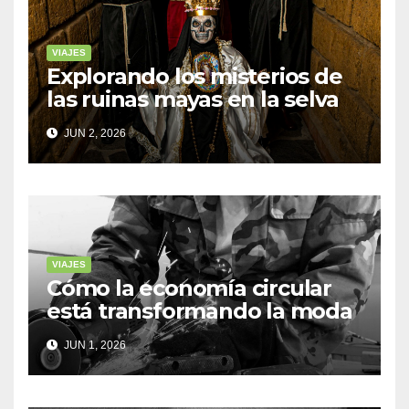
VIAJES
Explorando los misterios de
las ruinas mayas en la selva
de Yucatán
JUN 2, 2026
VIAJES
Cómo la economía circular
está transformando la moda
sostenible
JUN 1, 2026