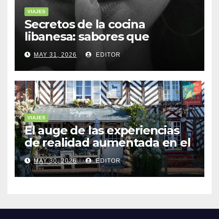
VIAJES
Secretos de la cocina
libanesa: sabores que
cuentan historias
MAY 31, 2026
EDITOR
VIAJES
El auge de las experiencias
de realidad aumentada en el
turismo
MAY 30, 2026
EDITOR