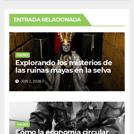
ENTRADA RELACIONADA
VIAJES
Explorando los misterios de
las ruinas mayas en la selva
de Yucatán
JUN 2, 2026
VIAJES
Cómo la economía circular