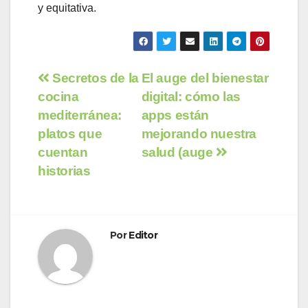
y equitativa.
Navegación
Secretos de la
El auge del bienestar
cocina
digital: cómo las
de
mediterránea:
apps están
entradas
platos que
mejorando nuestra
cuentan
salud (auge
historias
Por
Editor