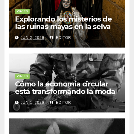
VIAJES
Explorando los misterios de
las ruinas mayas en la selva
de Yucatán
JUN 2, 2026
EDITOR
VIAJES
Cómo la economía circular
está transformando la moda
sostenible
JUN 1, 2026
EDITOR