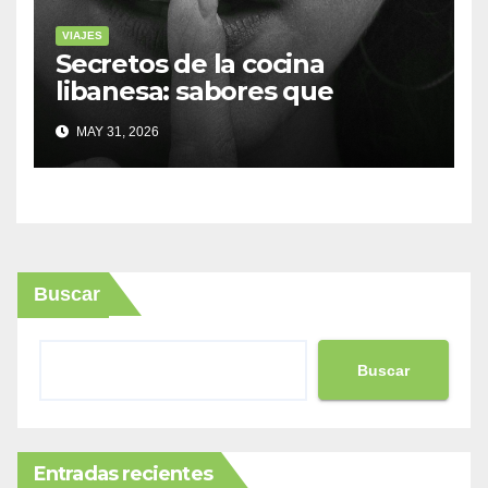
VIAJES
Secretos de la cocina
libanesa: sabores que
cuentan historias
MAY 31, 2026
Buscar
Buscar
Entradas recientes