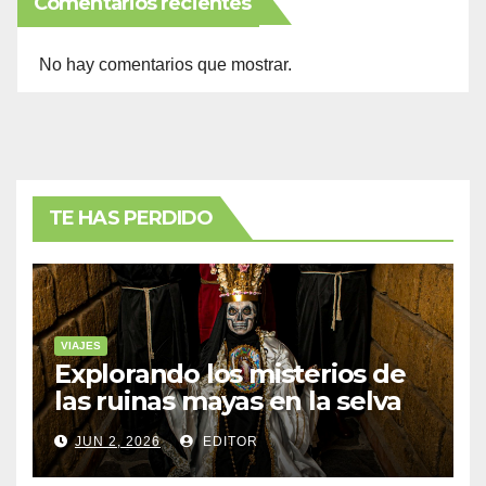
Comentarios recientes
No hay comentarios que mostrar.
TE HAS PERDIDO
VIAJES
Explorando los misterios de
las ruinas mayas en la selva
de Yucatán
JUN 2, 2026
EDITOR