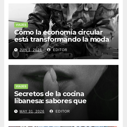
VIAJES
Cómo la economía circular
está transformando la moda
sostenible
JUN 1, 2026
EDITOR
VIAJES
Secretos de la cocina
libanesa: sabores que
cuentan historias
MAY 31, 2026
EDITOR