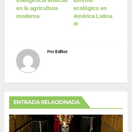
inteligencia artificial
turismo
de
en la agricultura
ecológico en
entradas
moderna
América Latina
Por
Editor
ENTRADA RELACIONADA