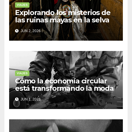
VIAJES
Explorando los misterios de
las ruinas mayas en la selva
de Yucatán
JUN 2, 2026
VIAJES
Cómo la economía circular
está transformando la moda
sostenible
JUN 1, 2026