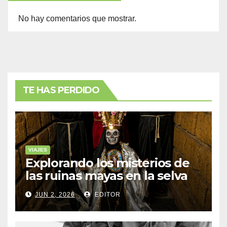
No hay comentarios que mostrar.
TE HAS PERDIDO
VIAJES
Explorando los misterios de
las ruinas mayas en la selva
de Yucatán
JUN 2, 2026
EDITOR