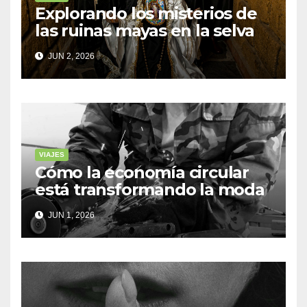
Explorando los misterios de
las ruinas mayas en la selva
de Yucatán
JUN 2, 2026
VIAJES
Cómo la economía circular
está transformando la moda
sostenible
JUN 1, 2026