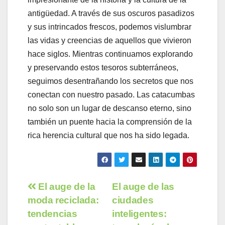
antigüedad. A través de sus oscuros pasadizos
y sus intrincados frescos, podemos vislumbrar
las vidas y creencias de aquellos que vivieron
hace siglos. Mientras continuamos explorando
y preservando estos tesoros subterráneos,
seguimos desentrañando los secretos que nos
conectan con nuestro pasado. Las catacumbas
no solo son un lugar de descanso eterno, sino
también un puente hacia la comprensión de la
rica herencia cultural que nos ha sido legada.
Navegación
El auge de la
El auge de las
moda reciclada:
ciudades
de
tendencias
inteligentes: