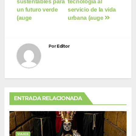
entradas
sustentables para
tecnología al
un futuro verde
servicio de la vida
(auge
urbana (auge
Por
Editor
ENTRADA RELACIONADA
VIAJES