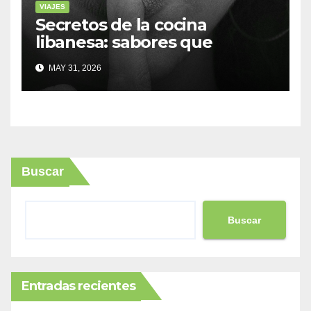
VIAJES
Secretos de la cocina
libanesa: sabores que
cuentan historias
MAY 31, 2026
Buscar
Buscar
Entradas recientes