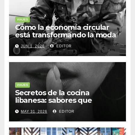
VIAJES
Cómo la economía circular
está transformando la moda
sostenible
JUN 1, 2026
EDITOR
VIAJES
Secretos de la cocina
libanesa: sabores que
cuentan historias
MAY 31, 2026
EDITOR