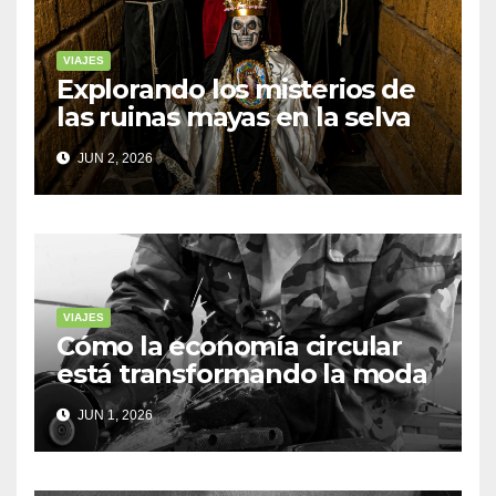
VIAJES
Explorando los misterios de
las ruinas mayas en la selva
de Yucatán
JUN 2, 2026
VIAJES
Cómo la economía circular
está transformando la moda
sostenible
JUN 1, 2026