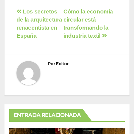
Navegación
Los secretos
Cómo la economía
de la arquitectura
circular está
de
renacentista en
transformando la
entradas
España
industria textil
Por
Editor
ENTRADA RELACIONADA