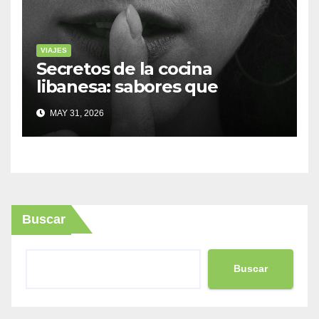
VIAJES
Secretos de la cocina
libanesa: sabores que
cuentan historias
MAY 31, 2026
Buscar
Buscar