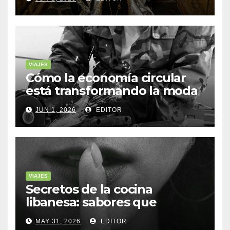
VIAJES
Cómo la economía circular
está transformando la moda
sostenible
JUN 1, 2026
EDITOR
VIAJES
Secretos de la cocina
libanesa: sabores que
cuentan historias
MAY 31, 2026
EDITOR