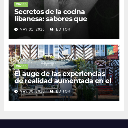
VIAJES
Secretos de la cocina
libanesa: sabores que
cuentan historias
MAY 31, 2026
EDITOR
VIAJES
El auge de las experiencias
de realidad aumentada en el
turismo
MAY 30, 2026
EDITOR