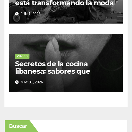
está transformando la moda
sostenible
JUN 1, 2026
VIAJES
Secretos de la cocina
libanesa: sabores que
cuentan historias
MAY 31, 2026
Buscar