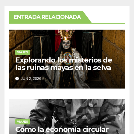
ENTRADA RELACIONADA
VIAJES
Explorando los misterios de
las ruinas mayas en la selva
de Yucatán
JUN 2, 2026
VIAJES
Cómo la economía circular