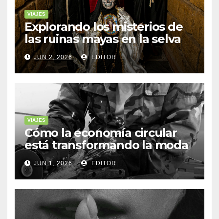
VIAJES
Explorando los misterios de
las ruinas mayas en la selva
de Yucatán
JUN 2, 2026
EDITOR
VIAJES
Cómo la economía circular
está transformando la moda
sostenible
JUN 1, 2026
EDITOR