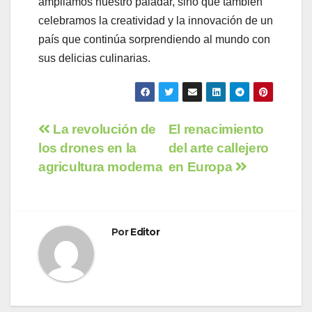
ampliamos nuestro paladar, sino que también
celebramos la creatividad y la innovación de un
país que continúa sorprendiendo al mundo con
sus delicias culinarias.
Navegación
La revolución de
El renacimiento
los drones en la
del arte callejero
de
agricultura moderna
en Europa
entradas
Por
Editor