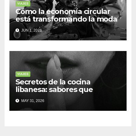
VIAJES
Cómo la economía circular
está transformando la moda
sostenible
JUN 1, 2026
VIAJES
Secretos de la cocina
libanesa: sabores que
cuentan historias
MAY 31, 2026