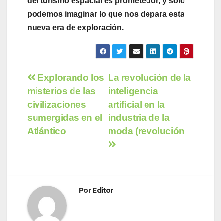
del turismo espacial es prometedor, y solo
podemos imaginar lo que nos depara esta
nueva era de exploración.
Navegación
Explorando los
La revolución de la
misterios de las
inteligencia
de
civilizaciones
artificial en la
entradas
sumergidas en el
industria de la
Atlántico
moda (revolución
Por
Editor