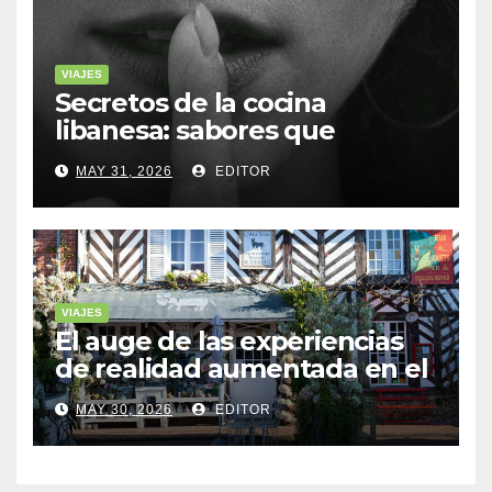
VIAJES
Secretos de la cocina
libanesa: sabores que
cuentan historias
MAY 31, 2026
EDITOR
VIAJES
El auge de las experiencias
de realidad aumentada en el
turismo
MAY 30, 2026
EDITOR