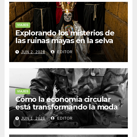
VIAJES
Explorando los misterios de
las ruinas mayas en la selva
de Yucatán
JUN 2, 2026
EDITOR
VIAJES
Cómo la economía circular
está transformando la moda
sostenible
JUN 1, 2026
EDITOR