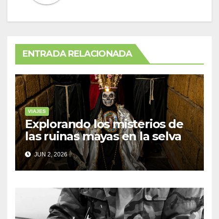
ENTRADA RELACIONADA
VIAJES
Explorando los misterios de
las ruinas mayas en la selva
de Yucatán
JUN 2, 2026