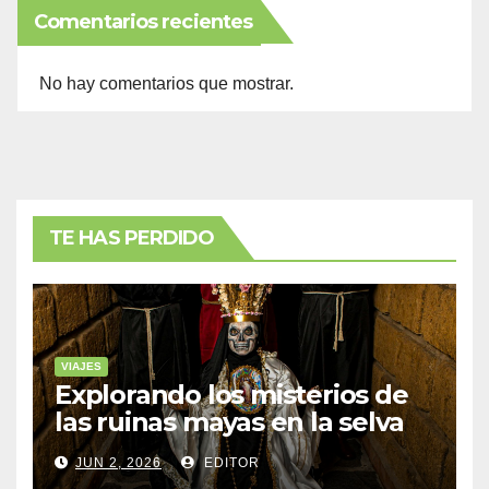
Comentarios recientes
No hay comentarios que mostrar.
TE HAS PERDIDO
VIAJES
Explorando los misterios de
las ruinas mayas en la selva
de Yucatán
JUN 2, 2026
EDITOR