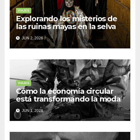
VIAJES
Explorando los misterios de
las ruinas mayas en la selva
de Yucatán
JUN 2, 2026
VIAJES
Cómo la economía circular
está transformando la moda
sostenible
JUN 1, 2026