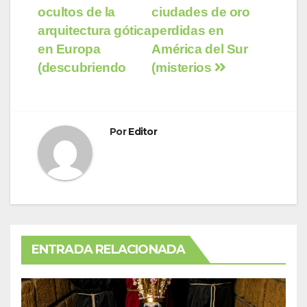
de
ocultos de la
ciudades de oro
entradas
arquitectura gótica
perdidas en
en Europa
América del Sur
(descubriendo
(misterios
Por
Editor
ENTRADA RELACIONADA