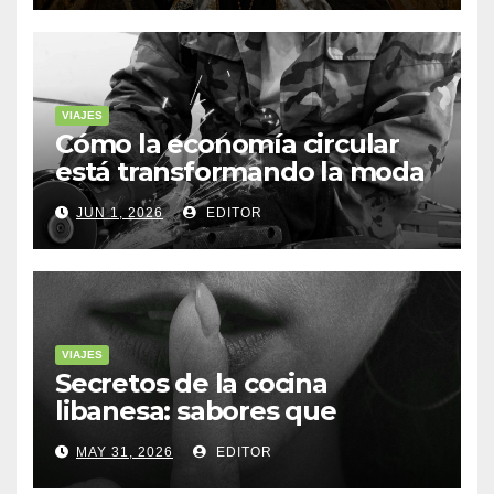
VIAJES
Cómo la economía circular
está transformando la moda
sostenible
JUN 1, 2026
EDITOR
VIAJES
Secretos de la cocina
libanesa: sabores que
cuentan historias
MAY 31, 2026
EDITOR