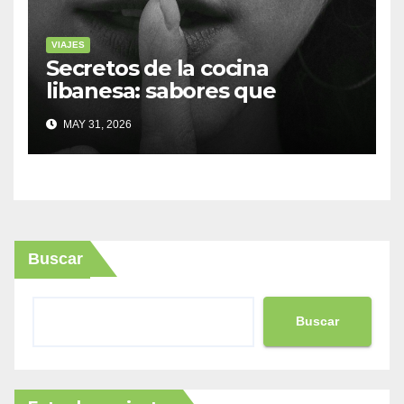
VIAJES
Secretos de la cocina
libanesa: sabores que
cuentan historias
MAY 31, 2026
Buscar
Buscar