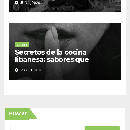
JUN 1, 2026
VIAJES
Secretos de la cocina
libanesa: sabores que
cuentan historias
MAY 31, 2026
Buscar