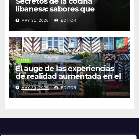
Secretos de la cocina
libanesa: sabores que
cuentan historias
MAY 31, 2026
EDITOR
VIAJES
El auge de las experiencias
de realidad aumentada en el
turismo
MAY 30, 2026
EDITOR