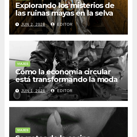
Explorando los misterios de
las ruinas mayas en la selva
de Yucatán
JUN 2, 2026
EDITOR
VIAJES
Cómo la economía circular
está transformando la moda
sostenible
JUN 1, 2026
EDITOR
VIAJES