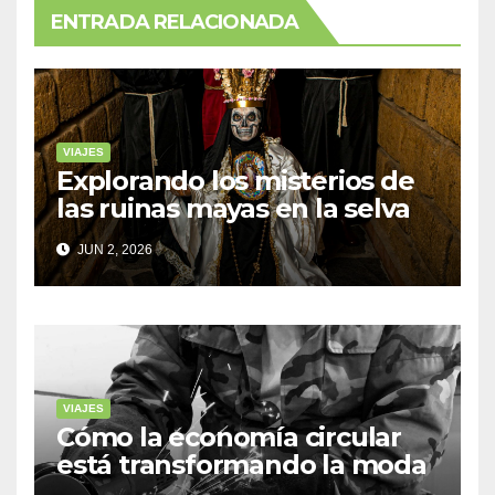
ENTRADA RELACIONADA
VIAJES
Explorando los misterios de
las ruinas mayas en la selva
de Yucatán
JUN 2, 2026
VIAJES
Cómo la economía circular
está transformando la moda
sostenible