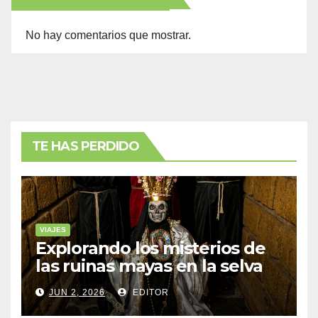
No hay comentarios que mostrar.
TE HAS PERDIDO
VIAJES
Explorando los misterios de
las ruinas mayas en la selva
de Yucatán
JUN 2, 2026
EDITOR