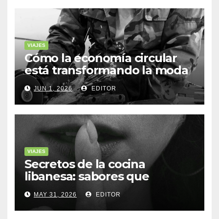
VIAJES
Cómo la economía circular
está transformando la moda
sostenible
JUN 1, 2026
EDITOR
VIAJES
Secretos de la cocina
libanesa: sabores que
cuentan historias
MAY 31, 2026
EDITOR