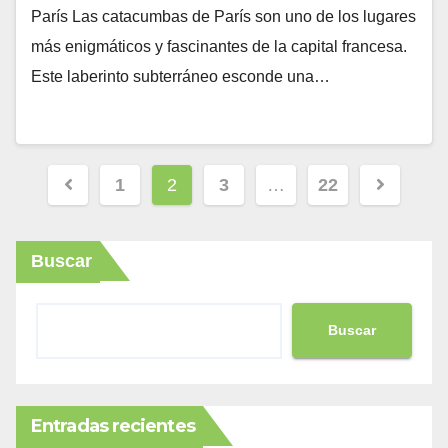
París Las catacumbas de París son uno de los lugares
más enigmáticos y fascinantes de la capital francesa.
Este laberinto subterráneo esconde una…
Paginación
1
2
3
…
22
de
entradas
Buscar
Buscar
Entradas recientes