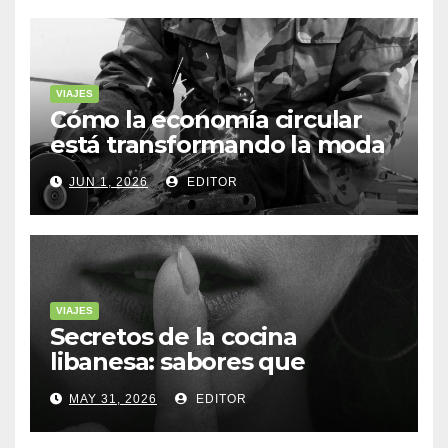
VIAJES
Cómo la economía circular
está transformando la moda
sostenible
JUN 1, 2026
EDITOR
VIAJES
Secretos de la cocina
libanesa: sabores que
cuentan historias
MAY 31, 2026
EDITOR