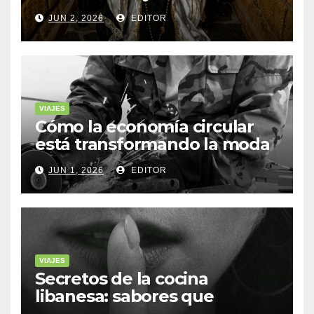
de Yucatán
JUN 2, 2026
EDITOR
VIAJES
Cómo la economía circular
está transformando la moda
sostenible
JUN 1, 2026
EDITOR
VIAJES
Secretos de la cocina
libanesa: sabores que
cuentan historias