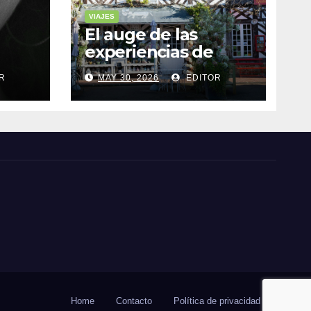
VIAJES
El auge de las
experiencias de
realidad aumentada
R
MAY 30, 2026
EDITOR
as
en el turismo
Home
Contacto
Política de privacidad