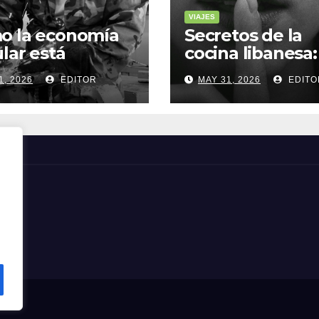
VIAJES
o la economía
Secretos de la
ular está
cocina libanesa:
sformando la
sabores que
1, 2026
EDITOR
MAY 31, 2026
EDITO
a sostenible
cuentan histori