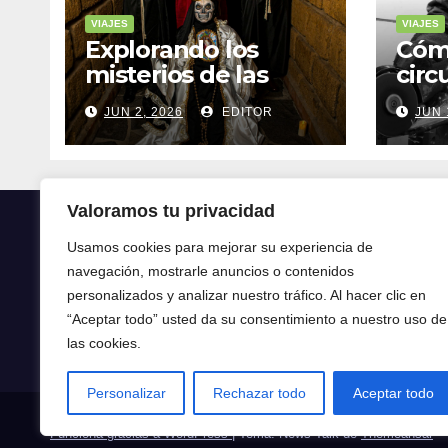
VIAJES
VIAJES
Explorando los
Cóm
misterios de las
circ
ruinas mayas en la
tran
JUN 2, 2026
EDITOR
JUN 
selva de Yucatán
mod
Valoramos tu privacidad
Usamos cookies para mejorar su experiencia de
navegación, mostrarle anuncios o contenidos
Crónica24
personalizados y analizar nuestro tráfico. Al hacer clic en
“Aceptar todo” usted da su consentimiento a nuestro uso de
Crónica 24
las cookies.
Personalizar
Rechazar todo
Aceptar todo
Funciona gracias a WordPress
|
Tema: News Talk de
Themeansar