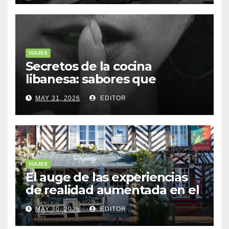
VIAJES
Secretos de la cocina
libanesa: sabores que
cuentan historias
MAY 31, 2026
EDITOR
VIAJES
El auge de las experiencias
de realidad aumentada en el
turismo
MAY 30, 2026
EDITOR