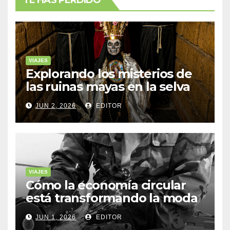
VIAJES
Explorando los misterios de
las ruinas mayas en la selva
de Yucatán
JUN 2, 2026
EDITOR
VIAJES
Cómo la economía circular
está transformando la moda
sostenible
JUN 1, 2026
EDITOR