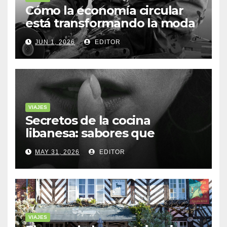
Cómo la economía circular
está transformando la moda
sostenible
JUN 1, 2026
EDITOR
VIAJES
Secretos de la cocina
libanesa: sabores que
cuentan historias
MAY 31, 2026
EDITOR
VIAJES