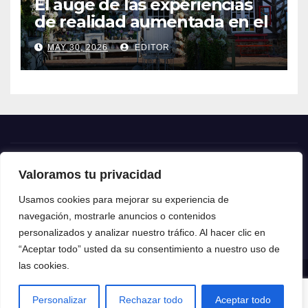
El auge de las experiencias
de realidad aumentada en el
turismo
MAY 30, 2026
EDITOR
Valoramos tu privacidad
Crónica24
Usamos cookies para mejorar su experiencia de
navegación, mostrarle anuncios o contenidos
Crónica 24
personalizados y analizar nuestro tráfico. Al hacer clic en
“Aceptar todo” usted da su consentimiento a nuestro uso de
las cookies.
Funciona gracias a WordPress
|
Tema: News Talk de
Themeansar
Personalizar
Rechazar todo
Aceptar todo
Home
Contacto
Política de privacidad