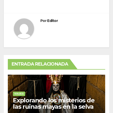
Por
Editor
ENTRADA RELACIONADA
VIAJES
Explorando los misterios de
las ruinas mayas en la selva
de Yucatán