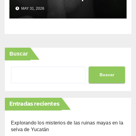
cuentan historias
MAY 31, 2026
Buscar
Buscar
Entradas recientes
Explorando los misterios de las ruinas mayas en la
selva de Yucatán