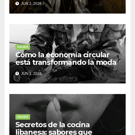
JUN 2, 2026
VIAJES
Cómo la economía circular
está transformando la moda
sostenible
JUN 1, 2026
VIAJES
Secretos de la cocina
libanesa: sabores que