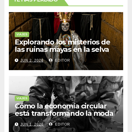
VIAJES
Explorando los misterios de
las ruinas mayas en la selva
de Yucatán
JUN 2, 2026
EDITOR
VIAJES
Cómo la economía circular
está transformando la moda
sostenible
JUN 1, 2026
EDITOR