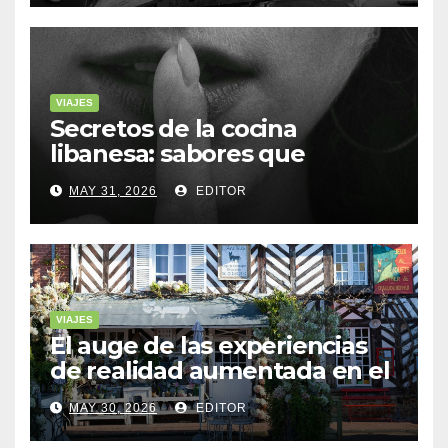
VIAJES
Secretos de la cocina
libanesa: sabores que
cuentan historias
MAY 31, 2026
EDITOR
VIAJES
El auge de las experiencias
de realidad aumentada en el
turismo
MAY 30, 2026
EDITOR