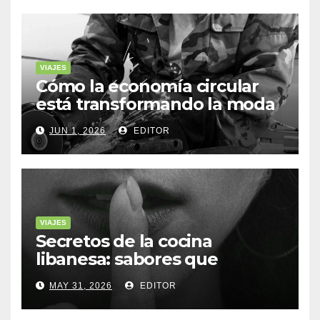
VIAJES
Cómo la economía circular
está transformando la moda
sostenible
JUN 1, 2026
EDITOR
VIAJES
Secretos de la cocina
libanesa: sabores que
cuentan historias
MAY 31, 2026
EDITOR