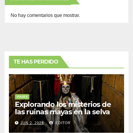
No hay comentarios que mostrar.
TE HAS PERDIDO
VIAJES
Explorando los misterios de
las ruinas mayas en la selva
de Yucatán
JUN 2, 2026
EDITOR