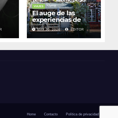
VIAJES
El auge de las
experiencias de
realidad aumentada
R
MAY 30, 2026
EDITOR
as
en el turismo
Home
Contacto
Política de privacidad