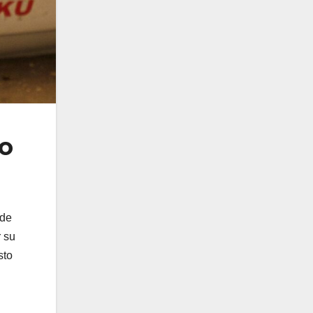
to
 de
r su
sto