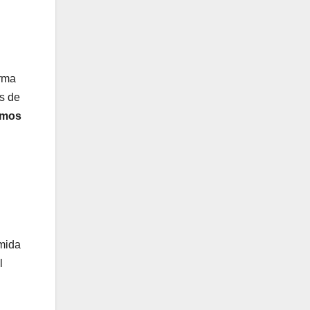
orma
s de
emos
omida
l