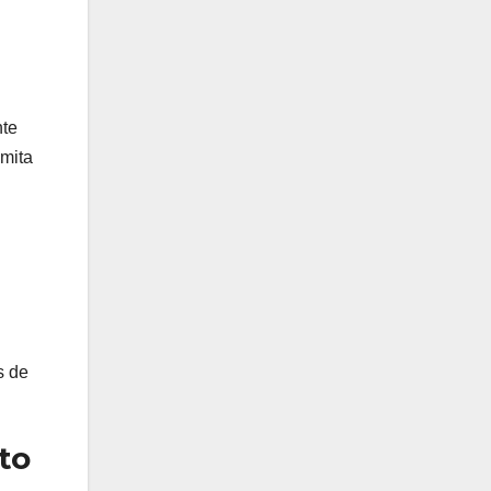
nte
amita
s de
to