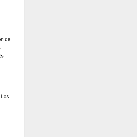
ón de
s
Es
. Los