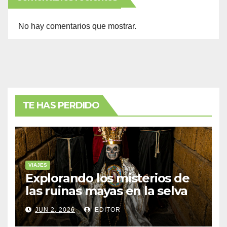
No hay comentarios que mostrar.
TE HAS PERDIDO
VIAJES
Explorando los misterios de
las ruinas mayas en la selva
de Yucatán
JUN 2, 2026
EDITOR