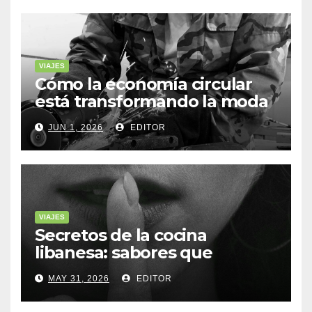
VIAJES
Cómo la economía circular
está transformando la moda
sostenible
JUN 1, 2026
EDITOR
VIAJES
Secretos de la cocina
libanesa: sabores que
cuentan historias
MAY 31, 2026
EDITOR