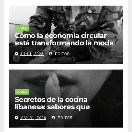
VIAJES
Cómo la economía circular
está transformando la moda
sostenible
JUN 1, 2026
EDITOR
VIAJES
Secretos de la cocina
libanesa: sabores que
cuentan historias
MAY 31, 2026
EDITOR