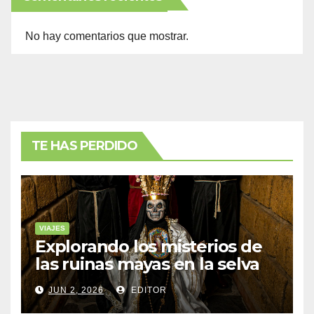
No hay comentarios que mostrar.
TE HAS PERDIDO
VIAJES
Explorando los misterios de
las ruinas mayas en la selva
de Yucatán
JUN 2, 2026
EDITOR