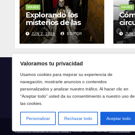
VIAJES
VIAJES
Explorando los
Cóm
misterios de las
circ
ruinas mayas en la
tran
JUN 2, 2026
EDITOR
JUN 
selva de Yucatán
mod
Valoramos tu privacidad
Usamos cookies para mejorar su experiencia de
navegación, mostrarle anuncios o contenidos
Crónica24
personalizados y analizar nuestro tráfico. Al hacer clic en
“Aceptar todo” usted da su consentimiento a nuestro uso de
Crónica 24
las cookies.
Personalizar
Rechazar todo
Aceptar todo
Funciona gracias a WordPress
|
Tema: News Talk de
Themeansar