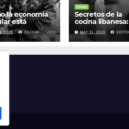
VIAJES
o la economía
Secretos de la
ular está
cocina libanesa:
sformando la
sabores que
1, 2026
EDITOR
MAY 31, 2026
EDITO
a sostenible
cuentan histori