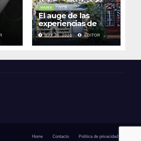
VIAJES
El auge de las
experiencias de
realidad aumentada
R
MAY 30, 2026
EDITOR
as
en el turismo
Home
Contacto
Política de privacidad