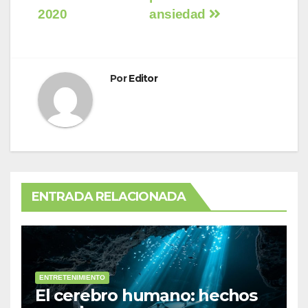
de
2020
ansiedad
entradas
Por
Editor
ENTRADA RELACIONADA
ENTRETENIMIENTO
El cerebro humano: hechos