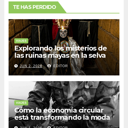
TE HAS PERDIDO
VIAJES
Explorando los misterios de
las ruinas mayas en la selva
de Yucatán
JUN 2, 2026
EDITOR
VIAJES
Cómo la economía circular
está transformando la moda
sostenible
JUN 1, 2026
EDITOR