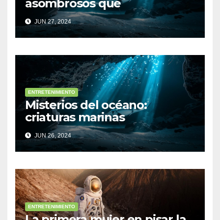
asombrosos que
desconocías
JUN 27, 2024
ENTRETENIMIENTO
Misterios del océano:
criaturas marinas
sorprendentes
JUN 26, 2024
ENTRETENIMIENTO
La primera mujer en pisar la