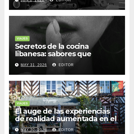
VIAJES
Secretos de la cocina
libanesa: sabores que
cuentan historias
MAY 31, 2026
EDITOR
VIAJES
El auge de las experiencias
de realidad aumentada en el
turismo
MAY 30, 2026
EDITOR