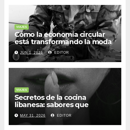
VIAJES
Cómo la economía circular
está transformando la moda
sostenible
JUN 1, 2026
EDITOR
VIAJES
Secretos de la cocina
libanesa: sabores que
cuentan historias
MAY 31, 2026
EDITOR