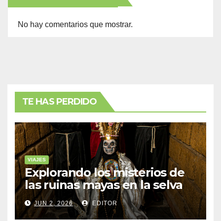
No hay comentarios que mostrar.
TE HAS PERDIDO
VIAJES
Explorando los misterios de
las ruinas mayas en la selva
de Yucatán
JUN 2, 2026
EDITOR