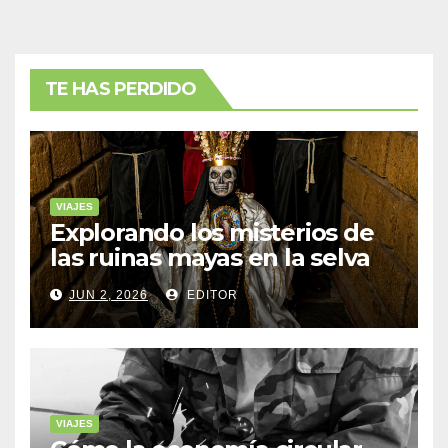
TE HAS PERDIDO
VIAJES
Explorando los misterios de
las ruinas mayas en la selva
de Yucatán
JUN 2, 2026
EDITOR
VIAJES