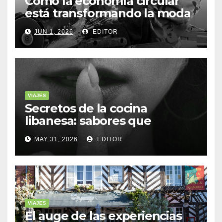
Cómo la economía circular
está transformando la moda
sostenible
JUN 1, 2026
EDITOR
VIAJES
Secretos de la cocina
libanesa: sabores que
cuentan historias
MAY 31, 2026
EDITOR
VIAJES
El auge de las experiencias