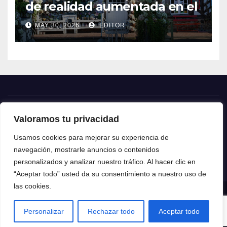
de realidad aumentada en el
turismo
MAY 30, 2026
EDITOR
Valoramos tu privacidad
Crónica24
Usamos cookies para mejorar su experiencia de
navegación, mostrarle anuncios o contenidos
Crónica 24
personalizados y analizar nuestro tráfico. Al hacer clic en
“Aceptar todo” usted da su consentimiento a nuestro uso de
las cookies.
Funciona gracias a WordPress
|
Tema: News Talk de
Themeansar
Personalizar
Rechazar todo
Aceptar todo
Home
Contacto
Política de privacidad