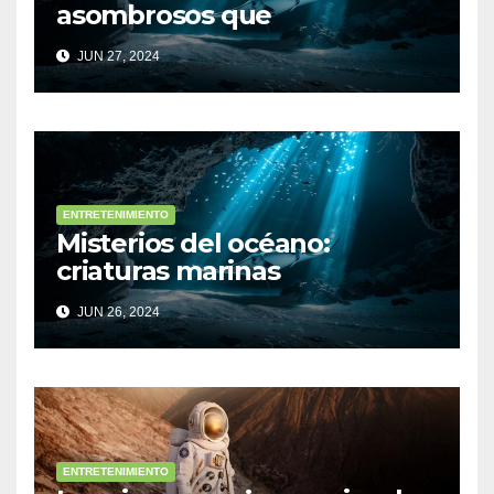
asombrosos que
desconocías
JUN 27, 2024
ENTRETENIMIENTO
Misterios del océano:
criaturas marinas
sorprendentes
JUN 26, 2024
ENTRETENIMIENTO