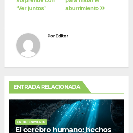
sorprende con
para matar el
de
‘Ver juntos’
aburrimiento
entradas
Por
Editor
ENTRADA RELACIONADA
ENTRETENIMIENTO
El cerebro humano: hechos