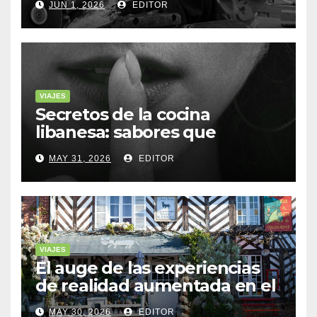
JUN 1, 2026
EDITOR
VIAJES
Secretos de la cocina
libanesa: sabores que
cuentan historias
MAY 31, 2026
EDITOR
VIAJES
El auge de las experiencias
de realidad aumentada en el
turismo
MAY 30, 2026
EDITOR