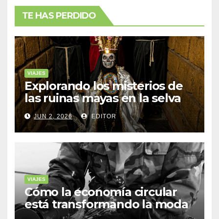
TE HAS PERDIDO
VIAJES
Explorando los misterios de
las ruinas mayas en la selva
de Yucatán
JUN 2, 2026
EDITOR
VIAJES
Cómo la economía circular
está transformando la moda
sostenible