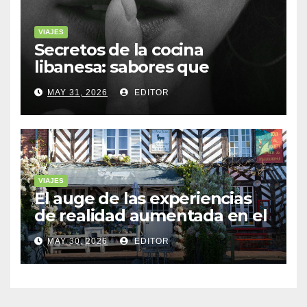
VIAJES
Secretos de la cocina
libanesa: sabores que
cuentan historias
MAY 31, 2026
EDITOR
VIAJES
El auge de las experiencias
de realidad aumentada en el
turismo
MAY 30, 2026
EDITOR