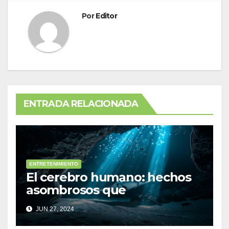
Por
Editor
ENTRADA RELACIONADA
ENTRETENIMIENTO
El cerebro humano: hechos
asombrosos que
desconocías
JUN 27, 2024