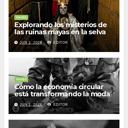
VIAJES
Explorando los misterios de
las ruinas mayas en la selva
de Yucatán
JUN 2, 2026
EDITOR
VIAJES
Cómo la economía circular
está transformando la moda
sostenible
JUN 1, 2026
EDITOR