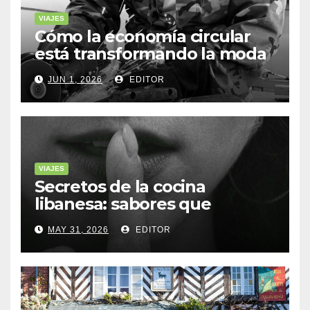
VIAJES
Cómo la economía circular
está transformando la moda
sostenible
JUN 1, 2026
EDITOR
VIAJES
Secretos de la cocina
libanesa: sabores que
cuentan historias
MAY 31, 2026
EDITOR