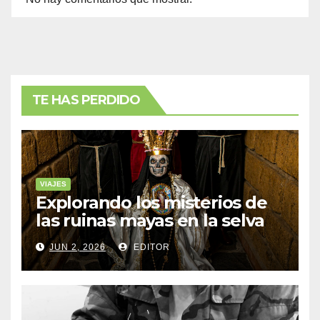
TE HAS PERDIDO
VIAJES
Explorando los misterios de
las ruinas mayas en la selva
de Yucatán
JUN 2, 2026
EDITOR