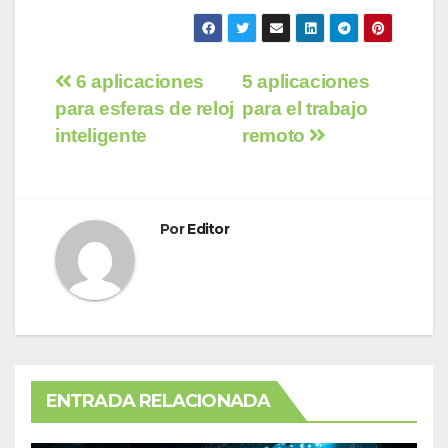
Navegación
6 aplicaciones
5 aplicaciones
para esferas de reloj
para el trabajo
de
inteligente
remoto
entradas
Por
Editor
ENTRADA RELACIONADA