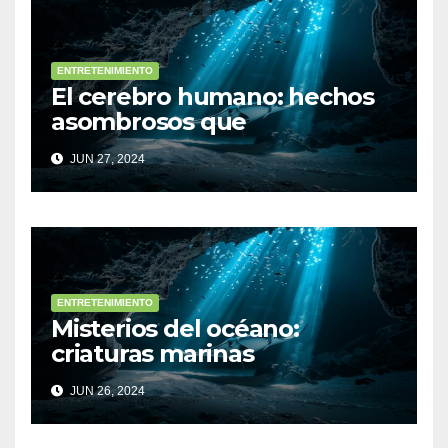
ENTRETENIMIENTO
El cerebro humano: hechos
asombrosos que
desconocías
JUN 27, 2024
ENTRETENIMIENTO
Misterios del océano:
criaturas marinas
sorprendentes
JUN 26, 2024