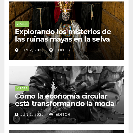
VIAJES
Explorando los misterios de
las ruinas mayas en la selva
de Yucatán
JUN 2, 2026
EDITOR
VIAJES
Cómo la economía circular
está transformando la moda
sostenible
JUN 1, 2026
EDITOR