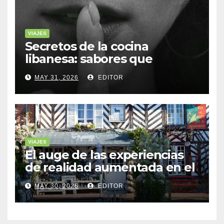
VIAJES
Secretos de la cocina
libanesa: sabores que
cuentan historias
MAY 31, 2026
EDITOR
VIAJES
El auge de las experiencias
de realidad aumentada en el
turismo
MAY 30, 2026
EDITOR