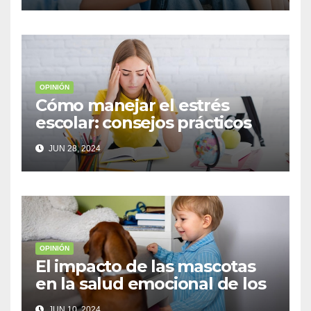
OPINIÓN
Cómo manejar el estrés
escolar: consejos prácticos
para adolescentes
JUN 28, 2024
OPINIÓN
El impacto de las mascotas
en la salud emocional de los
niños
JUN 10, 2024