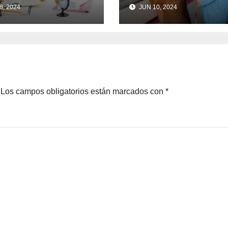
ejos prácticos
salud emocional
8, 2024
JUN 10, 2024
 adolescentes
los niños
Los campos obligatorios están marcados con
*