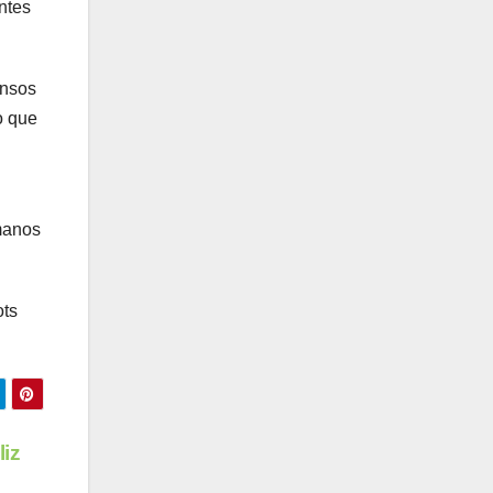
ntes
ansos
o que
umanos
ots
liz