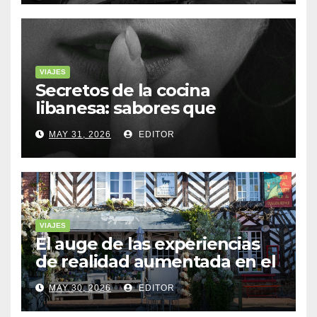
VIAJES
Secretos de la cocina
libanesa: sabores que
cuentan historias
MAY 31, 2026
EDITOR
VIAJES
El auge de las experiencias
de realidad aumentada en el
turismo
MAY 30, 2026
EDITOR