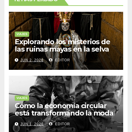
VIAJES
Explorando los misterios de
las ruinas mayas en la selva
de Yucatán
JUN 2, 2026
EDITOR
VIAJES
Cómo la economía circular
está transformando la moda
sostenible
JUN 1, 2026
EDITOR