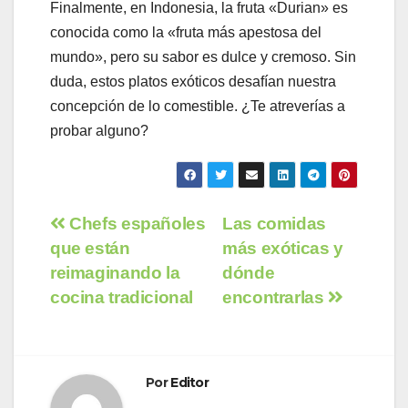
Finalmente, en Indonesia, la fruta «Durian» es
conocida como la «fruta más apestosa del
mundo», pero su sabor es dulce y cremoso. Sin
duda, estos platos exóticos desafían nuestra
concepción de lo comestible. ¿Te atreverías a
probar alguno?
Navegación
Chefs españoles
Las comidas
que están
más exóticas y
de
reimaginando la
dónde
entradas
cocina tradicional
encontrarlas
Por
Editor