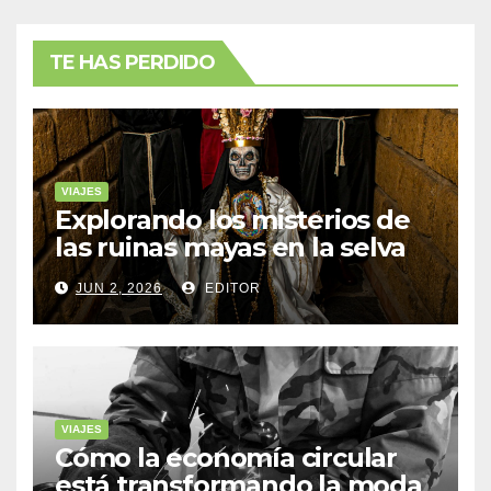
TE HAS PERDIDO
VIAJES
Explorando los misterios de
las ruinas mayas en la selva
de Yucatán
JUN 2, 2026
EDITOR
VIAJES
Cómo la economía circular
está transformando la moda