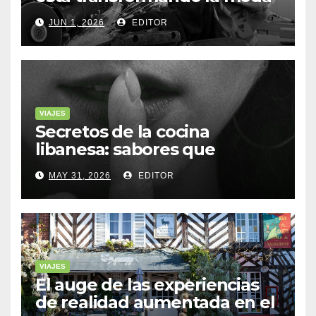
sostenible
JUN 1, 2026
EDITOR
VIAJES
Secretos de la cocina
libanesa: sabores que
cuentan historias
MAY 31, 2026
EDITOR
VIAJES
El auge de las experiencias
de realidad aumentada en el