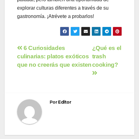
explorar culturas diferentes a través de su
gastronomía. ¡Atrévete a probarlos!
Navegación
6 Curiosidades
¿Qué es el
culinarias: platos exóticos
trash
de
que no creerás que existen
cooking?
entradas
Por
Editor