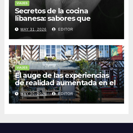
VIAJES
Secretos de la cocina
libanesa: sabores que
cuentan historias
MAY 31, 2026
EDITOR
VIAJES
El auge de las experiencias
de realidad aumentada en el
turismo
MAY 30, 2026
EDITOR