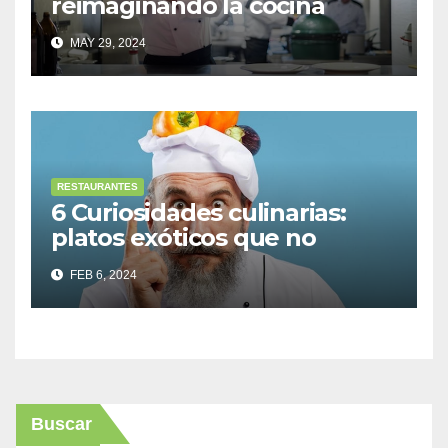
reimaginando la cocina
tradicional
MAY 29, 2024
RESTAURANTES
6 Curiosidades culinarias:
platos exóticos que no
creerás que existen
FEB 6, 2024
Buscar