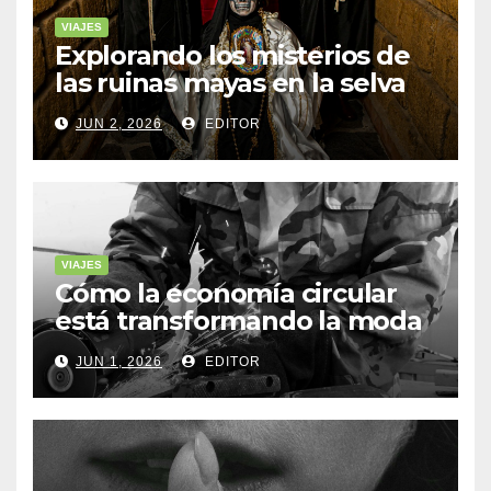
VIAJES
Explorando los misterios de
las ruinas mayas en la selva
de Yucatán
JUN 2, 2026
EDITOR
VIAJES
Cómo la economía circular
está transformando la moda
sostenible
JUN 1, 2026
EDITOR