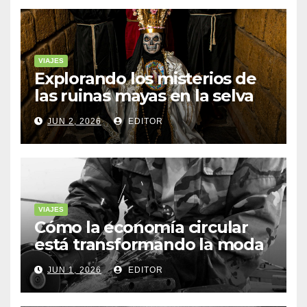
VIAJES
Explorando los misterios de
las ruinas mayas en la selva
de Yucatán
JUN 2, 2026
EDITOR
VIAJES
Cómo la economía circular
está transformando la moda
sostenible
JUN 1, 2026
EDITOR