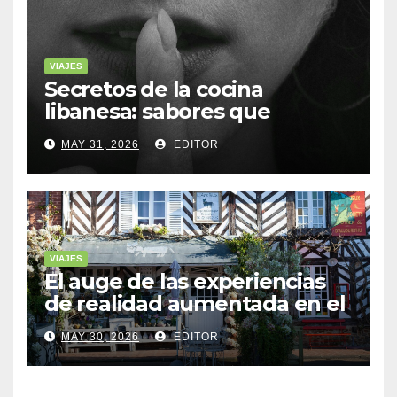
VIAJES
Secretos de la cocina
libanesa: sabores que
cuentan historias
MAY 31, 2026
EDITOR
VIAJES
El auge de las experiencias
de realidad aumentada en el
turismo
MAY 30, 2026
EDITOR