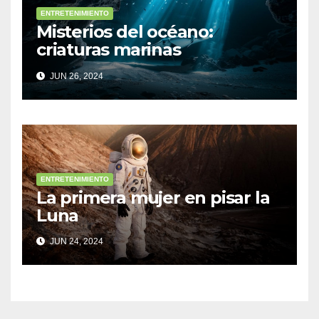
ENTRETENIMIENTO
Misterios del océano:
criaturas marinas
sorprendentes
JUN 26, 2024
ENTRETENIMIENTO
La primera mujer en pisar la
Luna
JUN 24, 2024