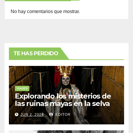
No hay comentarios que mostrar.
TE HAS PERDIDO
VIAJES
Explorando los misterios de
las ruinas mayas en la selva
de Yucatán
JUN 2, 2026
EDITOR