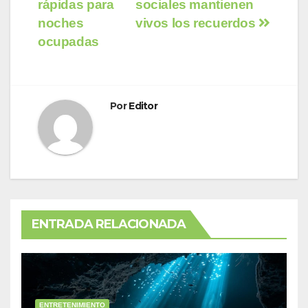
rápidas para
sociales mantienen
de
noches
vivos los recuerdos
entradas
ocupadas
Por
Editor
ENTRADA RELACIONADA
ENTRETENIMIENTO