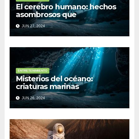
El cerebro humano: hechos
asombrosos que
desconocías
JUN 27, 2024
ENTRETENIMIENTO
Misterios del océano:
criaturas marinas
sorprendentes
JUN 26, 2024