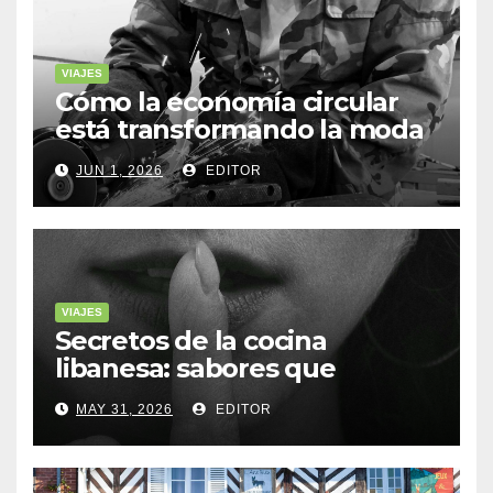
VIAJES
Cómo la economía circular
está transformando la moda
sostenible
JUN 1, 2026
EDITOR
VIAJES
Secretos de la cocina
libanesa: sabores que
cuentan historias
MAY 31, 2026
EDITOR