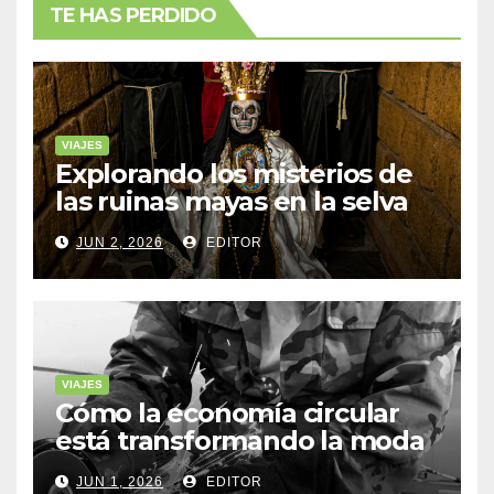
TE HAS PERDIDO
VIAJES
Explorando los misterios de
las ruinas mayas en la selva
de Yucatán
JUN 2, 2026
EDITOR
VIAJES
Cómo la economía circular
está transformando la moda
sostenible
JUN 1, 2026
EDITOR