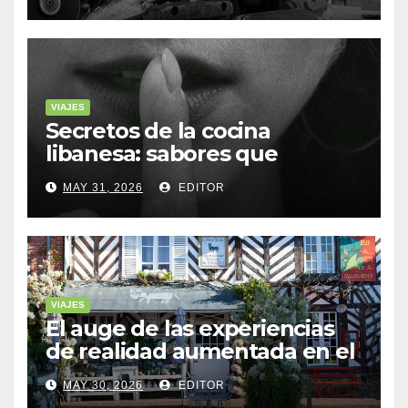
VIAJES
Secretos de la cocina
libanesa: sabores que
cuentan historias
MAY 31, 2026
EDITOR
VIAJES
El auge de las experiencias
de realidad aumentada en el
turismo
MAY 30, 2026
EDITOR