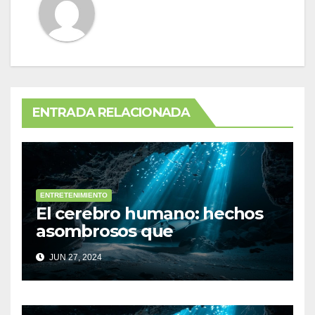
ENTRADA RELACIONADA
ENTRETENIMIENTO
El cerebro humano: hechos
asombrosos que
desconocías
JUN 27, 2024