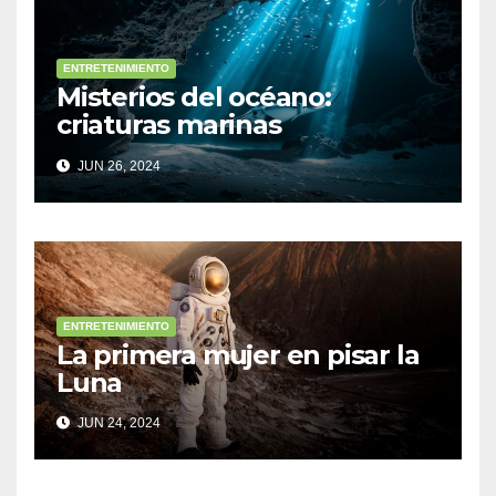
ENTRETENIMIENTO
Misterios del océano:
criaturas marinas
sorprendentes
JUN 26, 2024
ENTRETENIMIENTO
La primera mujer en pisar la
Luna
JUN 24, 2024