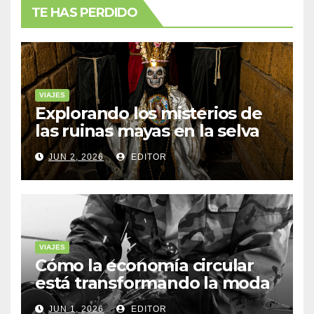
TE HAS PERDIDO
VIAJES
Explorando los misterios de
las ruinas mayas en la selva
de Yucatán
JUN 2, 2026
EDITOR
VIAJES
Cómo la economía circular
está transformando la moda
sostenible
JUN 1, 2026
EDITOR