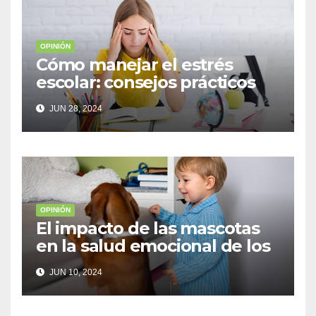
OPINIÓN
Cómo manejar el estrés
escolar: consejos prácticos
para adolescentes
JUN 28, 2024
OPINIÓN
El impacto de las mascotas
en la salud emocional de los
niños
JUN 10, 2024