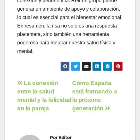
conexión y pertenencia. Reír en grupo puede
generar un ambiente de apoyo y colaboración,
lo cual es esencial para el bienestar emocional.
En resumen, la risa no solo es una respuesta
placentera, sino también una herramienta
poderosa para mejorar nuestra salud física y
mental.
Navegación
La conexión
Cómo España
entre la salud
está formando a
de
mental y la felicidad
la próxima
entradas
en la pareja
generación
Por
Editor