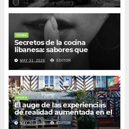
VIAJES
Secretos de la cocina
libanesa: sabores que
cuentan historias
MAY 31, 2026
EDITOR
VIAJES
El auge de las experiencias
de realidad aumentada en el
turismo
MAY 30, 2026
EDITOR